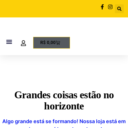
R$
0,00
Página Inicial
Sobre a gente
Grandes coisas estão no
horizonte
Algo grande está se formando! Nossa loja está em